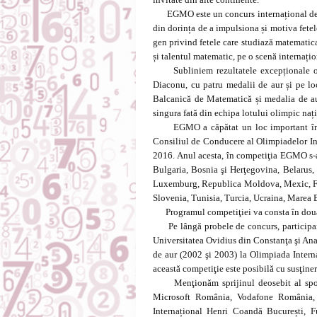
EGMO este un concurs internațional de m
din dorința de a impulsiona și motiva fetele
gen privind fetele care studiază matematica 
și talentul matematic, pe o scenă internațion
Subliniem rezultatele excepționale 
Diaconu, cu patru medalii de aur și pe l
Balcanică de Matematică și medalia de aur
singura fată din echipa lotului olimpic naț
EGMO a căpătat un loc important în 
Consiliul de Conducere al Olimpiadelor Inte
2016. Anul acesta, în competiţia EGMO s-au
Bulgaria, Bosnia şi Herţegovina, Belarus, C
Luxemburg, Republica Moldova, Mexic, Fos
Slovenia, Tunisia, Turcia, Ucraina, Marea Br
Programul competiţiei va consta în două 
Pe lângă probele de concurs, participan
Universitatea Ovidius din Constanţa şi Ana 
de aur (2002 şi 2003) la Olimpiada Intern
această competiţie este posibilă cu susţine
Menţionăm sprijinul deosebit al spon
Microsoft România, Vodafone România, 
Internațional Henri Coandă București, F