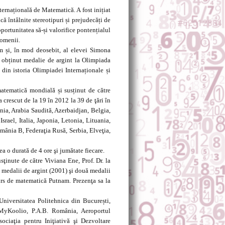
ernațională de Matematică. A fost inițiat
ă întâlnite stereotipuri și prejudecăți de
portunitatea să-și valorifice pontențialul
domenii.
m și, în mod deosebit, al elevei Simona
 obținut medalie de argint la Olimpiada
din istoria Olimpiadei Internaționale și
atematică mondială și susținut de către
crescut de la 19 în 2012 la 39 de ţări în
nia, Arabia Saudită, Azerbaidjan, Belgia,
srael, Italia, Japonia, Letonia, Lituania,
nia B, Federaţia Rusă, Serbia, Elveţia,
a o durată de 4 ore şi jumătate fiecare.
sţinute de către Viviana Ene, Prof. Dr. la
i medalii de argint (2001) şi două medalii
urs de matematică Putnam. Prezenţa sa la
Universitatea Politehnica din București,
MyKoolio, P.A.B. România, Aeroportul
ciaţia pentru Iniţiativă şi Dezvoltare