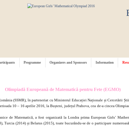
articipants
Programme
Organizers and Sponsors
Information
Resu
Olimpiadă Europeană de Matematică pentru Fete (EGMO)
nia (SSMR), în parteneriat cu Ministerul Educației Naționale și Cercetării Științ
perioada 10 – 16 aprilie 2016, la Bușteni, județul Prahova, cea de-a cincea Olimp
Britanice de Matematică, a fost organizată la Londra prima European Girls’ Mat
 Turcia (2014) și Belarus (2015), toate bucurându-se de o participare numeroasă, 