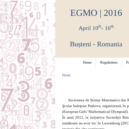
EGMO | 2016
th
th
April 10
- 16
Bușteni - Romania
Home
Regulations
P
Home
Societatea de Științe Matematice din Româ
Şcolar Judeţean Prahova, organizează, în 
(European Girls’ Mathematical Olympiad).
În anul 2012, la inițiativa Societății 
următoare au avut loc în Luxemburg (2013),
invitate din alte continente.