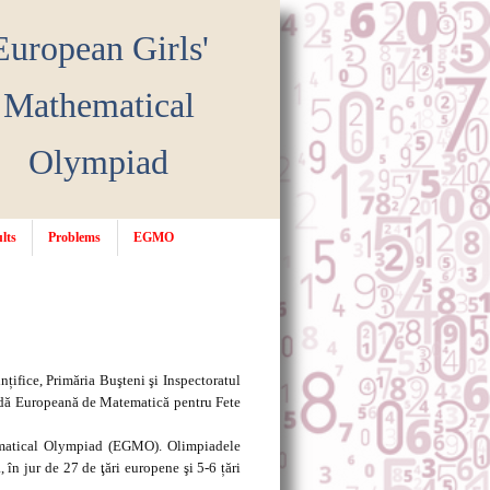
European Girls'
Mathematical
Olympiad
lts
Problems
EGMO
ifice, Primăria Buşteni şi Inspectoratul
iadă Europeană de Matematică pentru Fete
hematical Olympiad (EGMO). Olimpiadele
în jur de 27 de ţări europene şi 5-6 țări