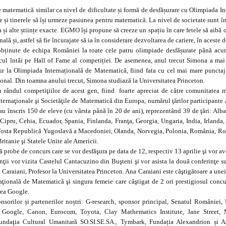
atematică similar ca nivel de dificultate și formă de desfășurare cu Olimpiada Int
 și tinerele să își urmeze pasiunea pentru matematică. La nivel de societate sunt înc
și alte științe exacte. EGMO își propune să creeze un spațiu în care fetele să aibă o
ală și, astfel să fie încurajate să ia în considerare dezvoltarea de cariere, în aceste 
obținute de echipa României la toate cele patru olimpiade desfășurate până acu
ocul întâi pe Hall of Fame al competiției. De asemenea, anul trecut Simona a mai
 la Olimpiada Internațională de Matematică, fiind fata cu cel mai mare punctaj 
ional. Din toamna anului trecut, Simona studiază la Universitatea Princeton.
rândul competiţiilor de acest gen, fiind foarte apreciat de către comunitatea m
rnaţionale şi Societăţile de Matematică din Europa, numărul ţărilor participante a 
 înscris 150 de eleve (cu vârsta până în 20 de ani), reprezentând 39 de ţări: Alba
ipru, Cehia, Ecuador, Spania, Finlanda, Franţa, Georgia, Ungaria, India, Irlanda, I
ta Republică Yugoslavă a Macedoniei, Olanda, Norvegia, Polonia, România, Româ
itanie şi Statele Unite ale Americii.
probe de concurs care se vor desfăşura pe data de 12, respectiv 13 aprilie şi vor ave
ţii vor vizita Castelul Cantacuzino din Buşteni şi vor asista la două conferinţe su
Caraiani, Profesor la Universitatea Princeton. Ana Caraiani este câştigătoare a une
aţională de Matematică şi singura femeie care câştigat de 2 ori prestigiosul conc
rea Google.
sorilor și partenerilor noștri: G-research, sponsor principal, Senatul României, 
Google, Canon, Eurocom, Toyota, Clay Mathematics Institute, Jane Street, 
undaţia Cultural Umanitară SO.SI.SE.SA., Tymbark, Fundația Alexandrion și Aso